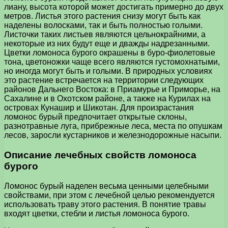
лиану, высота которой может достигать примерно до двух
метров. Листья этого растения снизу могут быть как
наделены волосками, так и быть полностью голыми.
Листочки таких листьев являются цельнокрайними, а
некоторые из них будут еще и дважды надрезанными.
Цветки ломоноса бурого окрашены в буро-фиолетовые
тона, цветоножки чаще всего являются густомохнатыми,
но иногда могут быть и голыми. В природных условиях
это растение встречается на территории следующих
районов Дальнего Востока: в Приамурье и Приморье, на
Сахалине и в Охотском районе, а также на Курилах на
островах Кунашир и Шикотан. Для произрастания
ломонос бурый предпочитает открытые склоны,
разнотравные луга, прибрежные леса, места по опушкам
лесов, заросли кустарников и железнодорожные насыпи.
Описание лечебных свойств ломоноса
бурого
Ломонос бурый наделен весьма ценными целебными
свойствами, при этом с лечебной целью рекомендуется
использовать траву этого растения. В понятие травы
входят цветки, стебли и листья ломоноса бурого.