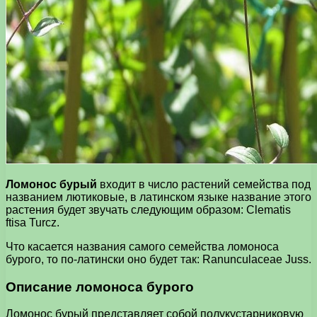
Ломонос бурый
входит в число растений семейства под
названием лютиковые, в латинском языке название этого
растения будет звучать следующим образом: Clematis
ftisa Turcz.
Что касается названия самого семейства ломоноса
бурого, то по-латински оно будет так: Ranunculaceae Juss.
Описание ломоноса бурого
Ломонос бурый представляет собой полукустарниковую