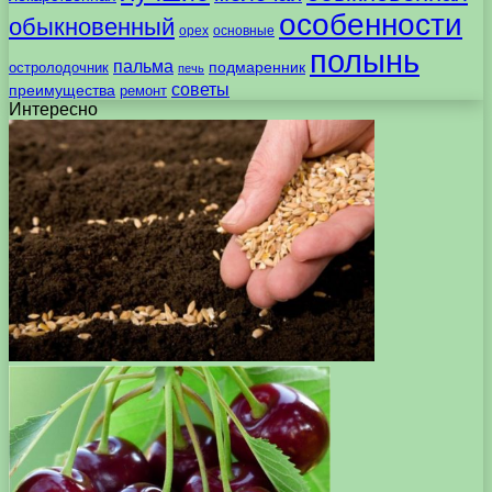
особенности
обыкновенный
орех
основные
полынь
пальма
подмаренник
остролодочник
печь
советы
преимущества
ремонт
Интересно