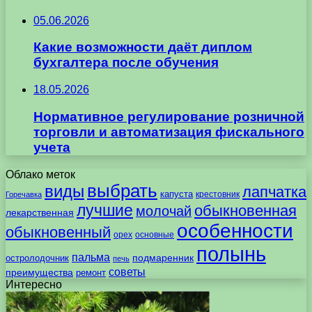
05.06.2026
Какие возможности даёт диплом
бухгалтера после обучения
18.05.2026
Нормативное регулирование розничной
торговли и автоматизация фискального
учета
Облако меток
выбрать
виды
лапчатка
капуста
крестовник
Горечавка
лучшие
обыкновенная
молочай
лекарственная
особенности
обыкновенный
орех
основные
полынь
пальма
подмаренник
остролодочник
печь
советы
преимущества
ремонт
Интересно