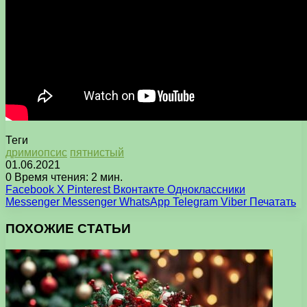
Теги
дримиопсис
пятнистый
01.06.2021
0
Время чтения: 2 мин.
Facebook
X
Pinterest
Вконтакте
Одноклассники
Messenger
Messenger
WhatsApp
Telegram
Viber
Печатать
ПОХОЖИЕ СТАТЬИ