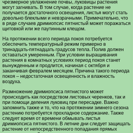
чрезмерное увлажнение почвы, луковицы растения
могут загнивать. В том случае, когда растение не
получается достаточного освещения, листья могут стать
довольно блеклыми и невзрачными. Примечательно, что
в ряде случаев дримиопсис пятнистый может поражаться
щитовкой или же паутинным клещом.
На протяжении всего периода покоя потребуется
обеспечить температурный режим примерно в
тринадцать-пятнадцать градусов тепла. Полив должен
оставаться умеренным. При условии выращивания
растения в комнатных условиях период покоя станет
вынужденным и продлится, начиная с октября и
заканчивая февралем месяцем. Причина такого периода
покоя – недостаточная освещенность и влажность
воздуха.
Размножение дримиопсиса пятнистого может
происходить как посредством листовых черенков, так и
при помощи деления луковиц при пересадке. Важно
запомнить также и то, что на протяжении зимнего сезона
растению потребуется прохладное содержание. Также
следует время от времени обмывать листья
дримиопсиса пятнистого. В летние дни следует защищать
растение от непосредственного попадания прямых