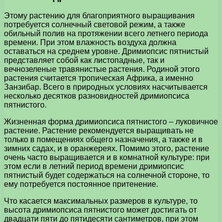
Этому растению для благоприятного выращивания
потребуется солнечный световой режим, а также
обильный полив на протяжении всего летнего периода
времени. При этом влажность воздуха должна
оставаться на среднем уровне. Дримиопсис пятнистый
представляет собой как листопадные, так и
вечнозеленые травянистые растения. Родиной этого
растения считается тропическая Африка, а именно
Занзибар. Всего в природных условиях насчитывается
несколько десятков разновидностей дримиопсиса
пятнистого.
Жизненная форма дримиопсиса пятнистого – луковичное
растение. Растение рекомендуется выращивать не
только в помещениях общего назначения, а также и в
зимних садах, и в оранжереях. Помимо этого, растение
очень часто выращивается и в комнатной культуре: при
этом если в летний период времени дримиопсис
пятнистый будет содержаться на солнечной стороне, то
ему потребуется постоянное притенение.
Что касается максимальных размеров в культуре, то
высота дримиопсиса пятнистого может достигать от
двадцати пяти до пятидесяти сантиметров, при этом