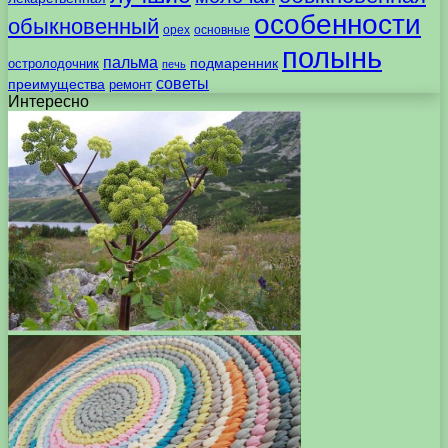
особенности
обыкновенный
орех
основные
полынь
пальма
подмаренник
остролодочник
печь
советы
преимущества
ремонт
Интересно