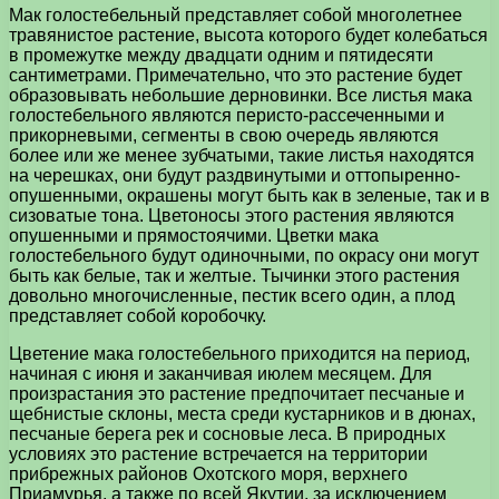
Мак голостебельный представляет собой многолетнее
травянистое растение, высота которого будет колебаться
в промежутке между двадцати одним и пятидесяти
сантиметрами. Примечательно, что это растение будет
образовывать небольшие дерновинки. Все листья мака
голостебельного являются перисто-рассеченными и
прикорневыми, сегменты в свою очередь являются
более или же менее зубчатыми, такие листья находятся
на черешках, они будут раздвинутыми и оттопыренно-
опушенными, окрашены могут быть как в зеленые, так и в
сизоватые тона. Цветоносы этого растения являются
опушенными и прямостоячими. Цветки мака
голостебельного будут одиночными, по окрасу они могут
быть как белые, так и желтые. Тычинки этого растения
довольно многочисленные, пестик всего один, а плод
представляет собой коробочку.
Цветение мака голостебельного приходится на период,
начиная с июня и заканчивая июлем месяцем. Для
произрастания это растение предпочитает песчаные и
щебнистые склоны, места среди кустарников и в дюнах,
песчаные берега рек и сосновые леса. В природных
условиях это растение встречается на территории
прибрежных районов Охотского моря, верхнего
Приамурья, а также по всей Якутии, за исключением