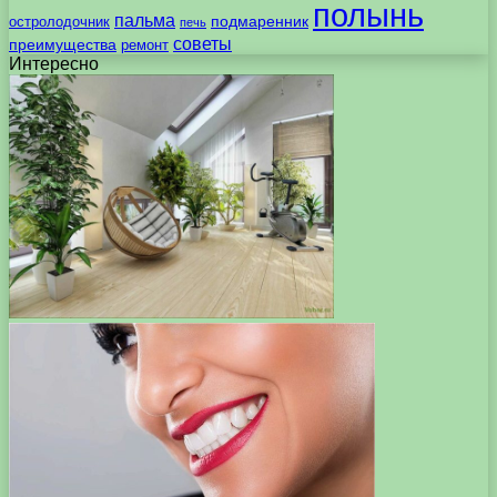
полынь
пальма
подмаренник
остролодочник
печь
советы
преимущества
ремонт
Интересно