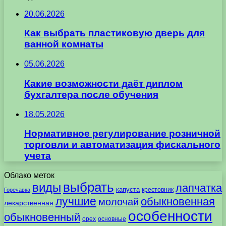
20.06.2026
Как выбрать пластиковую дверь для
ванной комнаты
05.06.2026
Какие возможности даёт диплом
бухгалтера после обучения
18.05.2026
Нормативное регулирование розничной
торговли и автоматизация фискального
учета
Облако меток
выбрать
виды
лапчатка
капуста
крестовник
Горечавка
лучшие
обыкновенная
молочай
лекарственная
особенности
обыкновенный
орех
основные