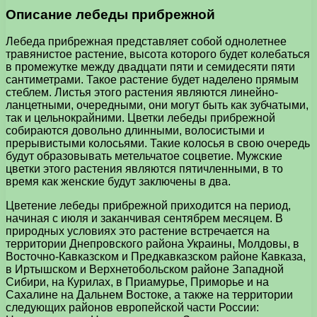
Описание лебеды прибрежной
Лебеда прибрежная представляет собой однолетнее
травянистое растение, высота которого будет колебаться
в промежутке между двадцати пяти и семидесяти пяти
сантиметрами. Такое растение будет наделено прямым
стеблем. Листья этого растения являются линейно-
ланцетными, очередными, они могут быть как зубчатыми,
так и цельнокрайними. Цветки лебеды прибрежной
собираются довольно длинными, волосистыми и
прерывистыми колосьями. Такие колосья в свою очередь
будут образовывать метельчатое соцветие. Мужские
цветки этого растения являются пятичленными, в то
время как женские будут заключены в два.
Цветение лебеды прибрежной приходится на период,
начиная с июля и заканчивая сентябрем месяцем. В
природных условиях это растение встречается на
территории Днепровского района Украины, Молдовы, в
Восточно-Кавказском и Предкавказском районе Кавказа,
в Иртышском и Верхнетобольском районе Западной
Сибири, на Курилах, в Приамурье, Приморье и на
Сахалине на Дальнем Востоке, а также на территории
следующих районов европейской части России: