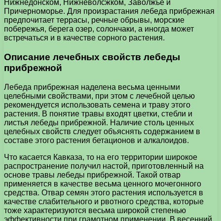
Нижнедонском, Нижневолсжком, Заволжье и
Причерноморье. Для произрастания лебеда прибрежная
предпочитает террасы, речные обрывы, морские
побережья, берега озер, солончаки, а иногда может
встречаться и в качестве сорного растения.
Описание лечебных свойств лебеды
прибрежной
Лебеда прибрежная наделена весьма ценными
целебными свойствами, при этом с лечебной целью
рекомендуется использовать семена и траву этого
растения. В понятие травы входят цветки, стебли и
листья лебеды прибрежной. Наличие столь ценных
целебных свойств следует объяснять содержанием в
составе этого растения бетационов и алкалоидов.
Что касается Кавказа, то на его территории широкое
распространение получил настой, приготовленный на
основе травы лебеды прибрежной. Такой отвар
применяется в качестве весьма ценного мочегонного
средства. Отвар семян этого растения используется в
качестве слабительного и рвотного средства, которые
тоже характеризуются весьма широкой степенью
эффективности при грамотном применении. В весенний