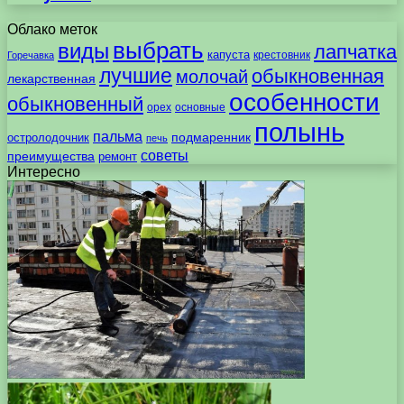
Облако меток
выбрать
виды
лапчатка
капуста
крестовник
Горечавка
лучшие
обыкновенная
молочай
лекарственная
особенности
обыкновенный
орех
основные
полынь
пальма
подмаренник
остролодочник
печь
советы
преимущества
ремонт
Интересно