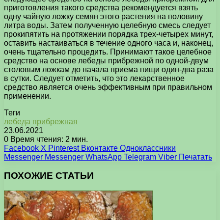
приготовления такого средства рекомендуется взять
одну чайную ложку семян этого растения на половину
литра воды. Затем полученную целебную смесь следует
прокипятить на протяжении порядка трех-четырех минут,
оставить настаиваться в течение одного часа и, наконец,
очень тщательно процедить. Принимают такое целебное
средство на основе лебеды прибрежной по одной-двум
столовым ложкам до начала приема пищи один-два раза
в сутки. Следует отметить, что это лекарственное
средство является очень эффективным при правильном
применении.
Теги
лебеда
прибрежная
23.06.2021
0
Время чтения: 2 мин.
Facebook
X
Pinterest
Вконтакте
Одноклассники
Messenger
Messenger
WhatsApp
Telegram
Viber
Печатать
ПОХОЖИЕ СТАТЬИ