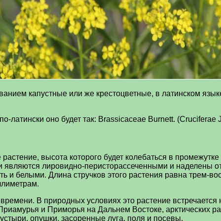
званием капустные или же крестоцветные, в латинском язык
-латински оно будет так: Brassicaceae Burnett. (Cruciferae J
 растение, высота которого будет колебаться в промежутке
и являются лировидно-перисторассеченными и наделены от
ть и белыми. Длина стручков этого растения равна трем-во
ллиметрам.
 времени. В природных условиях это растение встречается 
Приамурья и Приморья на Дальнем Востоке, арктических ра
пустыри, опушки, засоренные луга, поля и посевы.