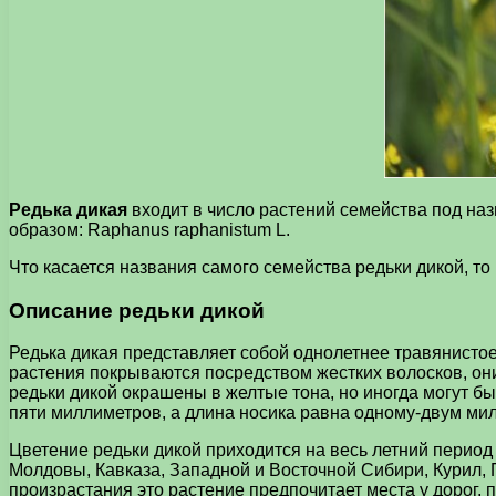
Редька дикая
входит в число растений семейства под на
образом: Raphanus raphanistum L.
Что касается названия самого семейства редьки дикой, то по
Описание редьки дикой
Редька дикая представляет собой однолетнее травянистое
растения покрываются посредством жестких волосков, он
редьки дикой окрашены в желтые тона, но иногда могут бы
пяти миллиметров, а длина носика равна одному-двум ми
Цветение редьки дикой приходится на весь летний период
Молдовы, Кавказа, Западной и Восточной Сибири, Курил, 
произрастания это растение предпочитает места у дорог, 