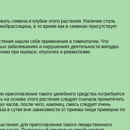
ать семена и клубни этого растения. Наличие столь
обрассицина, в то время как в семенах присутствует
стения нашли себе применение в гомеопатии. Что
ных заболеваниях и нарушениях деятельности желудка
нению при ишиасе, опухолях и ревматизме.
я приготовления такого целебного средства потребуется
ь на основе этого растения следует сначала прокипятить
х часов, после чего, наконец, смесь следует очень
за в сутки вне зависимости от приема пищи примерно по
стения: для приготовления такого лекарственного
 же сахар. Полученный сок редьки дикой следует