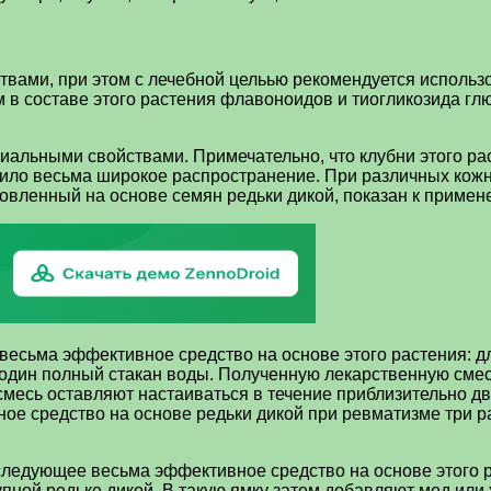
ами, при этом с лечебной цельью рекомендуется использов
в составе этого растения флавоноидов и тиогликозида глюк
альными свойствами. Примечательно, что клубни этого ра
учило весьма широкое распространение. При различных кож
отовленный на основе семян редьки дикой, показан к приме
есьма эффективное средство на основе этого растения: дл
 один полный стакан воды. Полученную лекарственную смес
смесь оставляют настаиваться в течение приблизительно дву
е средство на основе редьки дикой при ревматизме три ра
ледующее весьма эффективное средство на основе этого ра
упной редьке дикой. В такую ямку затем добавляют мед или