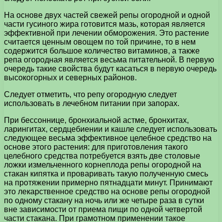
На основе двух частей свежей репы огородной и одной
части гусиного жира готовится мазь, которая является
эффективной при лечении обморожения. Это растение
считается ценным овощем по той причине, то в нем
содержится большое количество витаминов, а также
репа огородная является весьма питательной. В первую
очередь такие свойства будут касаться в первую очередь
высокогорных и северных районов.
Следует отметить, что репу огородную следует
использовать в лечебном питании при запорах.
При бессоннице, бронхиальной астме, бронхитах,
ларингитах, сердцебиении и кашле следует использовать
следующее весьма эффективное целебное средство на
основе этого растения: для приготовления такого
целебного средства потребуется взять две столовые
ложки измельченного корнеплода репы огородной на
стакан кипятка и проваривать такую полученную смесь
на протяжении примерно пятнадцати минут. Принимают
это лекарственное средство на основе репы огородной
по одному стакану на ночь или же четыре раза в сутки
вне зависимости от приема пищи по одной четвертой
части стакана. При грамотном применении такое