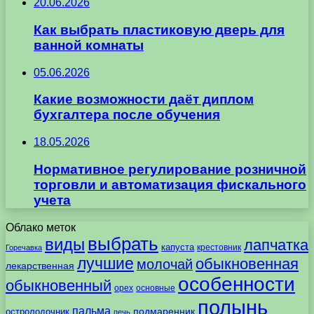
20.06.2026
Как выбрать пластиковую дверь для
ванной комнаты
05.06.2026
Какие возможности даёт диплом
бухгалтера после обучения
18.05.2026
Нормативное регулирование розничной
торговли и автоматизация фискального
учета
Облако меток
выбрать
виды
лапчатка
капуста
крестовник
Горечавка
лучшие
обыкновенная
молочай
лекарственная
особенности
обыкновенный
орех
основные
полынь
пальма
подмаренник
остролодочник
печь