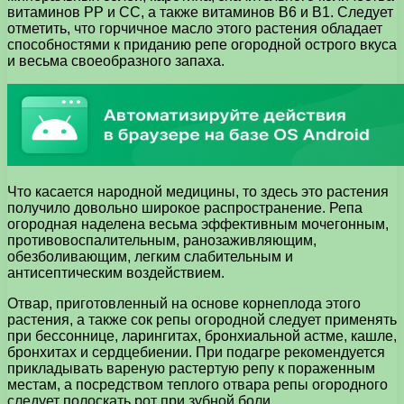
витаминов РР и СС, а также витаминов В6 и В1. Следует
отметить, что горчичное масло этого растения обладает
способностями к приданию репе огородной острого вкуса
и весьма своеобразного запаха.
Что касается народной медицины, то здесь это растения
получило довольно широкое распространение. Репа
огородная наделена весьма эффективным мочегонным,
противовоспалительным, ранозаживляющим,
обезболивающим, легким слабительным и
антисептическим воздействием.
Отвар, приготовленный на основе корнеплода этого
растения, а также сок репы огородной следует применять
при бессоннице, ларингитах, бронхиальной астме, кашле,
бронхитах и сердцебиении. При подагре рекомендуется
прикладывать вареную растертую репу к пораженным
местам, а посредством теплого отвара репы огородного
следует полоскать рот при зубной боли.