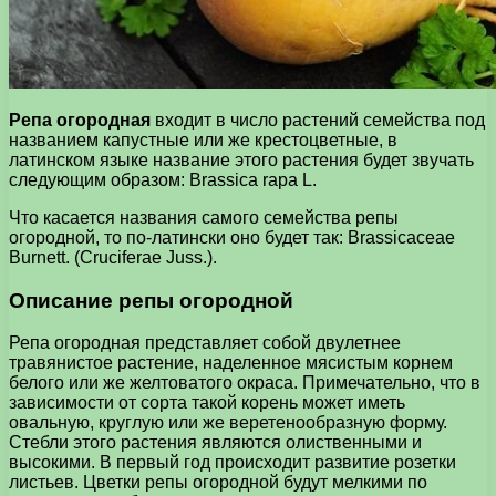
Репа огородная
входит в число растений семейства под
названием капустные или же крестоцветные, в
латинском языке название этого растения будет звучать
следующим образом: Brassica rapa L.
Что касается названия самого семейства репы
огородной, то по-латински оно будет так: Brassicaceae
Burnett. (Cruciferae Juss.).
Описание репы огородной
Репа огородная представляет собой двулетнее
травянистое растение, наделенное мясистым корнем
белого или же желтоватого окраса. Примечательно, что в
зависимости от сорта такой корень может иметь
овальную, круглую или же веретенообразную форму.
Стебли этого растения являются олиственными и
высокими. В первый год происходит развитие розетки
листьев. Цветки репы огородной будут мелкими по