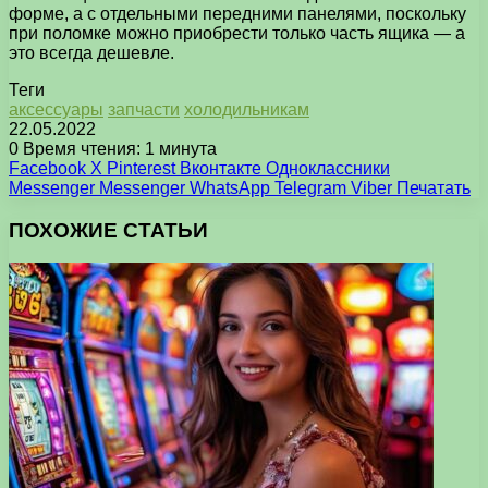
форме, а с отдельными передними панелями, поскольку
при поломке можно приобрести только часть ящика — а
это всегда дешевле.
Теги
аксессуары
запчасти
холодильникам
22.05.2022
0
Время чтения: 1 минута
Facebook
X
Pinterest
Вконтакте
Одноклассники
Messenger
Messenger
WhatsApp
Telegram
Viber
Печатать
ПОХОЖИЕ СТАТЬИ