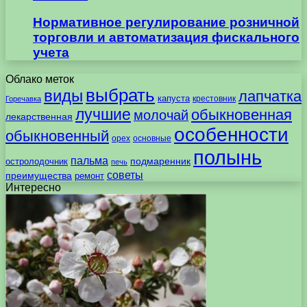
Нормативное регулирование розничной
торговли и автоматизация фискального
учета
Облако меток
выбрать
виды
лапчатка
капуста
крестовник
Горечавка
лучшие
обыкновенная
молочай
лекарственная
особенности
обыкновенный
орех
основные
полынь
пальма
подмаренник
остролодочник
печь
советы
преимущества
ремонт
Интересно