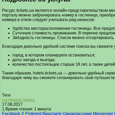
Ресурс tickets.ua является онлайн-представительством меж
порталу можно забронировать номер в гостинице, приобрес
номера в отеле следует учитывать ряд нюансов:
Удобство месторасположения гостиницы. Все предло
Суточную стоимость проживания. В перечне предложе
Звёздность гостиницы. Список можно отсортировать в
Благодаря довольно удобной системе поиска вы сможете 
город, в котором планируете остановиться;
даты заезда и выезда;
количество постояльцев старше 18 лет, а также детей
Таким образом, hotels.tickets.ua — довольно удобный сер
благодаря чему вы сможете спланировать своё путешестви
Теги
гостиницы Киева
17.08.2017
1
Время чтения: 1 минута
Facebook
X
Pinterest
Вконтакте
Одноклассники
Messenger