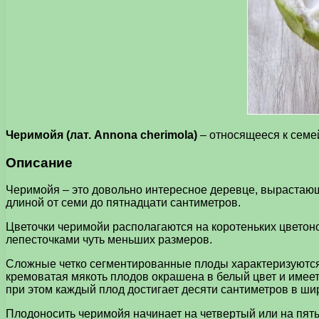
Черимойя (лат. Annona cherimola)
– относящееся к семе
Описание
Черимойя – это довольно интересное деревце, вырастающ
длиной от семи до пятнадцати сантиметров.
Цветочки черимойи располагаются на коротеньких цветон
лепесточками чуть меньших размеров.
Сложные четко сегментированные плоды характеризуются 
кремоватая мякоть плодов окрашена в белый цвет и имеет
при этом каждый плод достигает десяти сантиметров в шир
Плодоносить черимойя начинает на четвертый или на пят