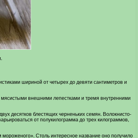
.
истиками шириной от четырех до девяти сантиметров и
но мясистыми внешними лепестками и тремя внутренними
вух десятков блестящих черненьких семян. Волокнисто-
варьироваться от полукилограмма до трех килограммов,
м мороженого». Столь интересное название оно получило