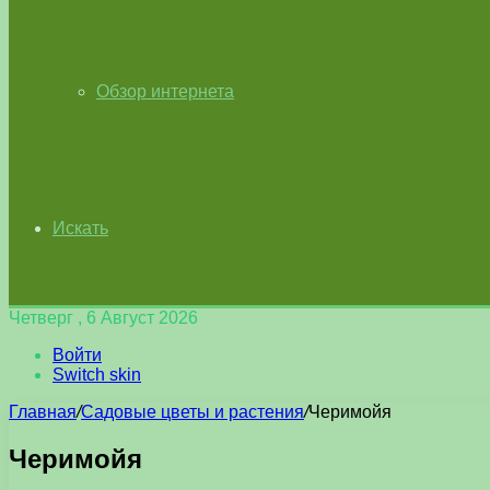
Обзор интернета
Искать
Четверг , 6 Август 2026
Войти
Switch skin
Главная
/
Садовые цветы и растения
/
Черимойя
Черимойя