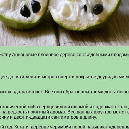
йству Анноновые плодовое дерево со съедобными плодами
ее до пяти-девяти метров вверх и покрытое двурядными л
ожках вдоль веточек. Все они образованы тремя достаточ
конической либо сердцевидной формой и содержат около д
 на редкость приятный аромат. Вес данных фруктов может 
ину и десяти-двадцати сантиметров в длину.
ый год. Кстати, деревце черимойи порой называют «дерево