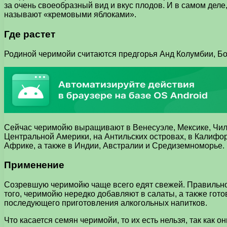
за очень своеобразный вид и вкус плодов. И в самом деле
называют «кремовыми яблоками».
Где растет
Родиной черимойи считаются предгорья Анд Колумбии, Бол
Сейчас черимойю выращивают в Венесуэле, Мексике, Чили
Центральной Америки, на Антильских островах, в Калифо
Африке, а также в Индии, Австралии и Средиземноморье.
Применение
Созревшую черимойю чаще всего едят свежей. Правильно е
того, черимойю нередко добавляют в салаты, а также гот
последующего приготовления алкогольных напитков.
Что касается семян черимойи, то их есть нельзя, так как