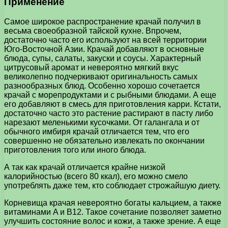
Применение
Самое широкое распространение крачай получил в
весьма своеобразной тайской кухне. Впрочем,
достаточно часто его используют на всей территории
Юго-Восточной Азии. Крачай добавляют в основные
блюда, супы, салаты, закуски и соусы. Характерный
цитрусовый аромат и невероятно мягкий вкус
великолепно подчеркивают оригинальность самых
разнообразных блюд. Особенно хорошо сочетается
крачай с морепродуктами и с рыбными блюдами. А еще
его добавляют в смесь для приготовления карри. Кстати,
достаточно часто это растение растирают в пасту либо
нарезают меленькими кусочками. От галангала и от
обычного имбиря крачай отличается тем, что его
совершенно не обязательно извлекать по окончании
приготовления того или иного блюда.
А так как крачай отличается крайне низкой
калорийностью (всего 80 ккал), его можно смело
употреблять даже тем, кто соблюдает строжайшую диету.
Корневища крачая невероятно богаты кальцием, а также
витаминами A и B12. Такое сочетание позволяет заметно
улучшить состояние волос и кожи, а также зрение. А еще