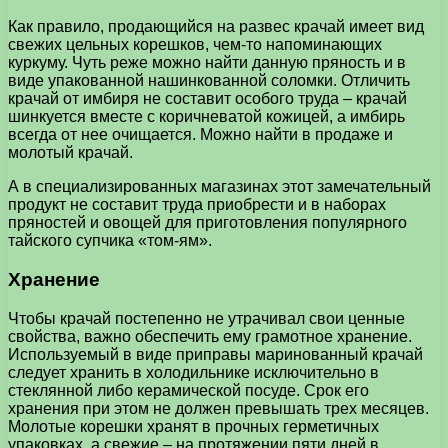
Как правило, продающийся на развес крачай имеет вид
свежих цельных корешков, чем-то напоминающих
куркуму. Чуть реже можно найти данную пряность и в
виде упакованной нашинкованной соломки. Отличить
крачай от имбиря не составит особого труда – крачай
шинкуется вместе с коричневатой кожицей, а имбирь
всегда от нее очищается. Можно найти в продаже и
молотый крачай.
А в специализированных магазинах этот замечательный
продукт не составит труда приобрести и в наборах
пряностей и овощей для приготовления популярного
тайского супчика «том-ям».
Хранение
Чтобы крачай постепенно не утрачивал свои ценные
свойства, важно обеспечить ему грамотное хранение.
Используемый в виде приправы маринованный крачай
следует хранить в холодильнике исключительно в
стеклянной либо керамической посуде. Срок его
хранения при этом не должен превышать трех месяцев.
Молотые корешки хранят в прочных герметичных
упаковках, а свежие – на протяжении пяти дней в