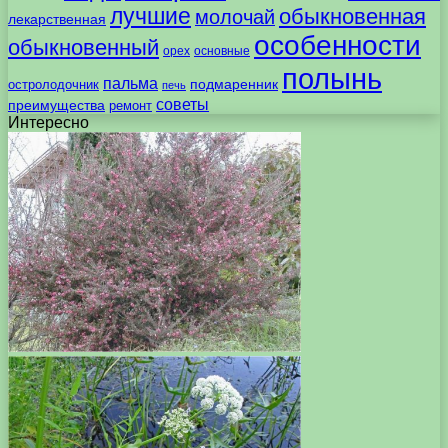
лучшие
обыкновенная
молочай
лекарственная
особенности
обыкновенный
орех
основные
полынь
пальма
подмаренник
остролодочник
печь
советы
преимущества
ремонт
Интересно