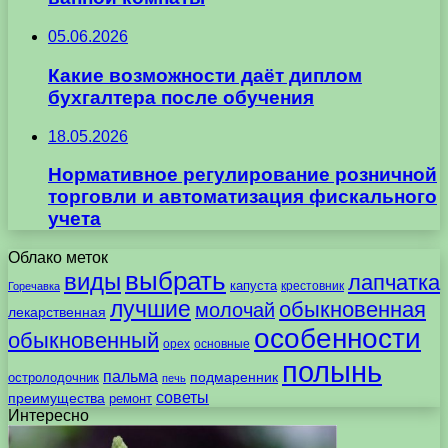
05.06.2026
Какие возможности даёт диплом
бухгалтера после обучения
18.05.2026
Нормативное регулирование розничной
торговли и автоматизация фискального
учета
Облако меток
выбрать
виды
лапчатка
капуста
крестовник
Горечавка
лучшие
обыкновенная
молочай
лекарственная
особенности
обыкновенный
орех
основные
полынь
пальма
подмаренник
остролодочник
печь
советы
преимущества
ремонт
Интересно