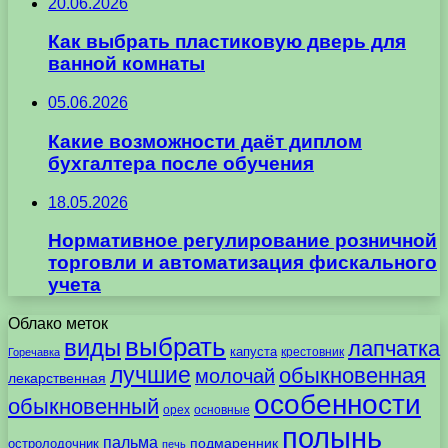
20.06.2026
Как выбрать пластиковую дверь для
ванной комнаты
05.06.2026
Какие возможности даёт диплом
бухгалтера после обучения
18.05.2026
Нормативное регулирование розничной
торговли и автоматизация фискального
учета
Облако меток
выбрать
виды
лапчатка
капуста
крестовник
Горечавка
лучшие
обыкновенная
молочай
лекарственная
особенности
обыкновенный
орех
основные
полынь
пальма
подмаренник
остролодочник
печь