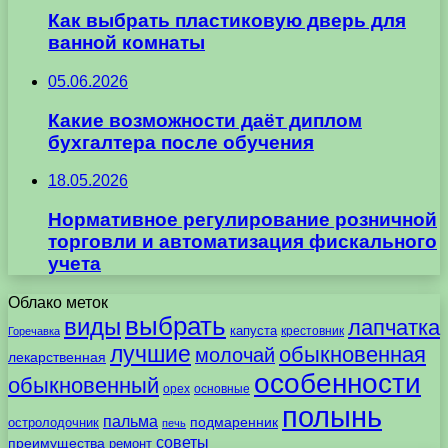
Как выбрать пластиковую дверь для
ванной комнаты
05.06.2026
Какие возможности даёт диплом
бухгалтера после обучения
18.05.2026
Нормативное регулирование розничной
торговли и автоматизация фискального
учета
Облако меток
выбрать
виды
лапчатка
капуста
крестовник
Горечавка
лучшие
обыкновенная
молочай
лекарственная
особенности
обыкновенный
орех
основные
полынь
пальма
подмаренник
остролодочник
печь
советы
преимущества
ремонт