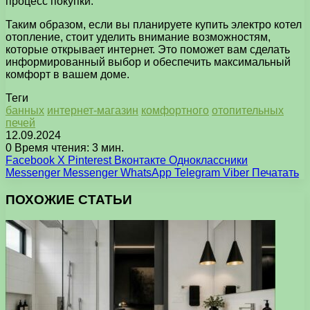
процесс покупки.
Таким образом, если вы планируете купить электро котел
отопление, стоит уделить внимание возможностям,
которые открывает интернет. Это поможет вам сделать
информированный выбор и обеспечить максимальный
комфорт в вашем доме.
Теги
банных
интернет-магазин
комфортного
отопительных
печей
12.09.2024
0
Время чтения: 3 мин.
Facebook
X
Pinterest
Вконтакте
Одноклассники
Messenger
Messenger
WhatsApp
Telegram
Viber
Печатать
ПОХОЖИЕ СТАТЬИ