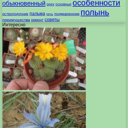
особенности
обыкновенный
орех
основные
полынь
пальма
подмаренник
остролодочник
печь
советы
преимущества
ремонт
Интересно