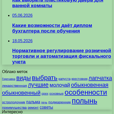
ванной комнаты
05.06.2026
Какие возможности даёт диплом
бухгалтера после обучения
18.05.2026
Нормативное регулирование розничной
торговли и автоматизация фискального
учета
Облако меток
выбрать
виды
лапчатка
капуста
крестовник
Горечавка
лучшие
обыкновенная
молочай
лекарственная
особенности
обыкновенный
орех
основные
полынь
пальма
подмаренник
остролодочник
печь
советы
преимущества
ремонт
Интересно