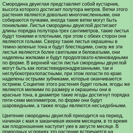
Смородина двуиглая представляет собой кустарник,
высота которого достигает полутора метров. Ветки этого
растения являются довольно многочисленными, они
собираются пучками, иногда такие ветки могут быть
пониклыми. Листья смородины двуиглой достигают
длины порядка полутора-трех сантиметров, такие листья
будут тонкими и плотными, при этом с обеих сторон они
являются голыми. Сверху такие листья окрашены в
темно-зеленые тона и будут блестящими, снизу же эти
листья являются более светлыми и беловатыми, они
наделены жилками и будут продолговато-клиновидными
по форме. В верхней части листья смородины двуиглой
могут быть как лопастевиднонадрезанными, так и
неглубокотрехлопастными, при этом лопасти по краю
наделены острыми зубчиками, которые оканчиваются
острием. Соцветие этого растения будет голым, ягоды же
являются мелкими по размеру и окрашены они в
красные тона, в диаметре такие ягоды достигнут порядка
пяти-семи миллиметров, по форме они будут
шаровидными, а также ягоды являются несъедобными.
Цветение смородины двуиглой приходится на период,
начиная с мая и заканчивая июнем месяцем, в то время
как плодоношение наступит уже в августе месяце. В
природных условиях это растение встречается на