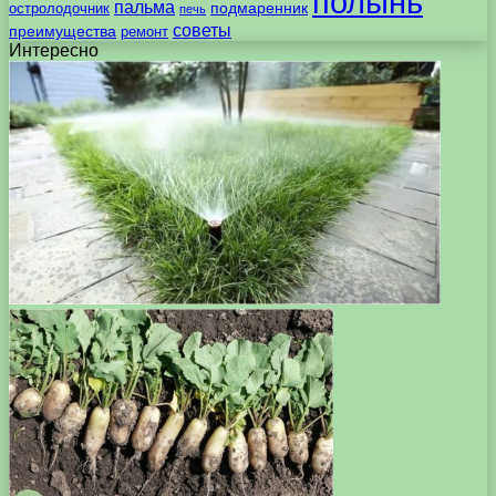
полынь
пальма
подмаренник
остролодочник
печь
советы
преимущества
ремонт
Интересно