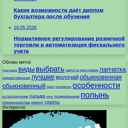
Какие возможности даёт диплом
бухгалтера после обучения
18.05.2026
Нормативное регулирование розничной
торговли и автоматизация фискального
учета
Облако меток
выбрать
виды
лапчатка
капуста
крестовник
Горечавка
лучшие
обыкновенная
молочай
лекарственная
особенности
обыкновенный
орех
основные
полынь
пальма
подмаренник
остролодочник
печь
советы
преимущества
ремонт
Интересно