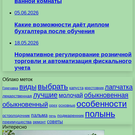
ванной комнаты
05.06.2026
Какие возможности даёт диплом
бухгалтера после обучения
18.05.2026
Нормативное регулирование розничной
торговли и автоматизация фискального
учета
Облако меток
выбрать
виды
лапчатка
капуста
крестовник
Горечавка
лучшие
обыкновенная
молочай
лекарственная
особенности
обыкновенный
орех
основные
полынь
пальма
подмаренник
остролодочник
печь
советы
преимущества
ремонт
Интересно