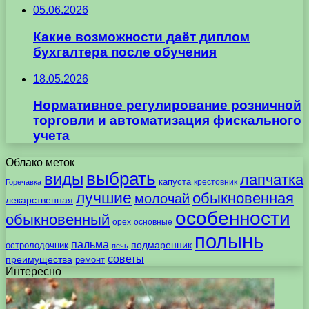
05.06.2026
Какие возможности даёт диплом
бухгалтера после обучения
18.05.2026
Нормативное регулирование розничной
торговли и автоматизация фискального
учета
Облако меток
выбрать
виды
лапчатка
капуста
крестовник
Горечавка
лучшие
обыкновенная
молочай
лекарственная
особенности
обыкновенный
орех
основные
полынь
пальма
подмаренник
остролодочник
печь
советы
преимущества
ремонт
Интересно