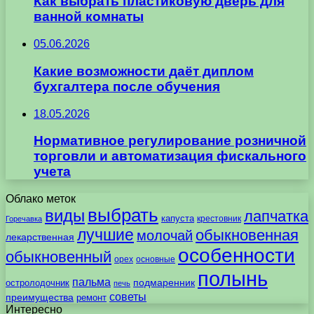
Как выбрать пластиковую дверь для
ванной комнаты
05.06.2026
Какие возможности даёт диплом
бухгалтера после обучения
18.05.2026
Нормативное регулирование розничной
торговли и автоматизация фискального
учета
Облако меток
выбрать
виды
лапчатка
капуста
крестовник
Горечавка
лучшие
обыкновенная
молочай
лекарственная
особенности
обыкновенный
орех
основные
полынь
пальма
подмаренник
остролодочник
печь
советы
преимущества
ремонт
Интересно