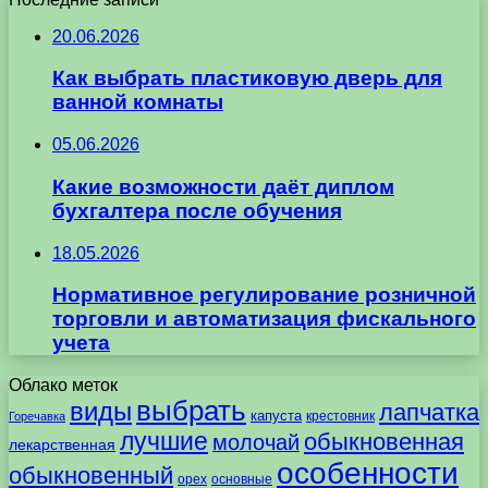
20.06.2026
Как выбрать пластиковую дверь для
ванной комнаты
05.06.2026
Какие возможности даёт диплом
бухгалтера после обучения
18.05.2026
Нормативное регулирование розничной
торговли и автоматизация фискального
учета
Облако меток
выбрать
виды
лапчатка
капуста
крестовник
Горечавка
лучшие
обыкновенная
молочай
лекарственная
особенности
обыкновенный
орех
основные