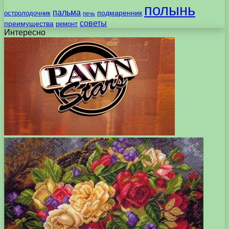
полынь
пальма
подмаренник
остролодочник
печь
советы
преимущества
ремонт
Интересно