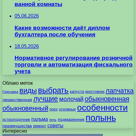
ванной комнаты
05.06.2026
Какие возможности даёт диплом
бухгалтера после обучения
18.05.2026
Нормативное регулирование розничной
торговли и автоматизация фискального
учета
Облако меток
выбрать
виды
лапчатка
капуста
крестовник
Горечавка
лучшие
обыкновенная
молочай
лекарственная
особенности
обыкновенный
орех
основные
полынь
пальма
подмаренник
остролодочник
печь
советы
преимущества
ремонт
Интересно