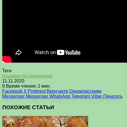
Теги
душекия
кустарниковая
11.11.2020
0
Время чтения: 2 мин.
Facebook
X
Pinterest
Вконтакте
Одноклассники
Messenger
Messenger
WhatsApp
Telegram
Viber
Печатать
ПОХОЖИЕ СТАТЬИ