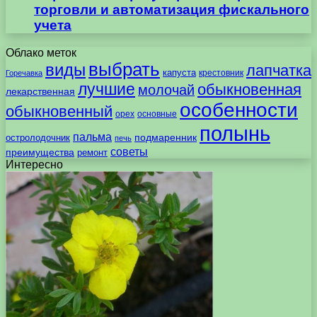
торговли и автоматизация фискального
учета
Облако меток
выбрать
виды
лапчатка
капуста
крестовник
Горечавка
лучшие
обыкновенная
молочай
лекарственная
особенности
обыкновенный
орех
основные
полынь
пальма
подмаренник
остролодочник
печь
советы
преимущества
ремонт
Интересно