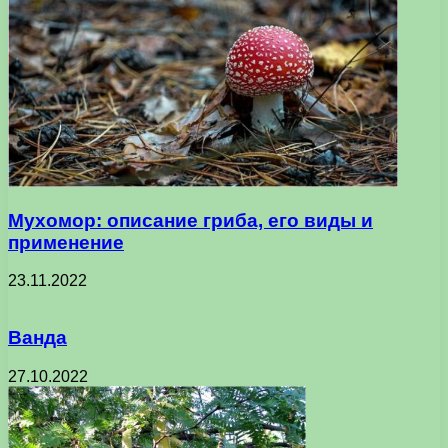
Мухомор: описание гриба, его виды и
применение
23.11.2022
Ванда
27.10.2022