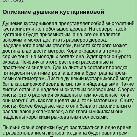
Описание душекии кустарниковой
Душекия кустарниковая представляет собой многолетний
кустарник или же небольшое дерево. На севере такой
кустарник будет приземистым, а на юге он является
высоким и может достигать размеров дерева,
наделенного прямым стволом, высота которого может
достигать до шести метров. Кора окрашена в темно-
серые тона, на молодых ветвях она будет красно-бурого
окраса. Чечевички этого растения рассеянные и
практически сидячие. Длина листьев составит порядка
пяти-десяти сантиметров, а ширина будет равна трем-
семи сантиметрам. Листья душекии кустарниковой могут
быть как широкояйцевидными, так и яйцевидными. Такие
листья острые и наделены округлым основанием. Сверху
листья этого растения окрашены в темно-зеленые тона,
они могут быть как глянцеватыми, так и матовыми. Снизу
листья более бледные, часто они бывают смолистыми от
расплывающихся железок, а по главным жилкам они
наделены короткими рыжеватыми волосками.
Пыльниковые сережки будут распускаться в одно время
с развертыванием листьев, их длина будет равна трем-