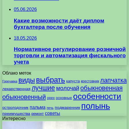
05.06.2026
Какие возможности даёт диплом
бухгалтера после обучения
18.05.2026
Нормативное регулирование розничной
торговли и автоматизация фискального
учета
Облако меток
выбрать
виды
лапчатка
капуста
крестовник
Горечавка
лучшие
обыкновенная
молочай
лекарственная
особенности
обыкновенный
орех
основные
полынь
пальма
подмаренник
остролодочник
печь
советы
преимущества
ремонт
Интересно