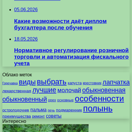
05.06.2026
Какие возможности даёт диплом
бухгалтера после обучения
18.05.2026
Нормативное регулирование розничной
торговли и автоматизация фискального
учета
Облако меток
выбрать
виды
лапчатка
капуста
крестовник
Горечавка
лучшие
обыкновенная
молочай
лекарственная
особенности
обыкновенный
орех
основные
полынь
пальма
подмаренник
остролодочник
печь
советы
преимущества
ремонт
Интересно