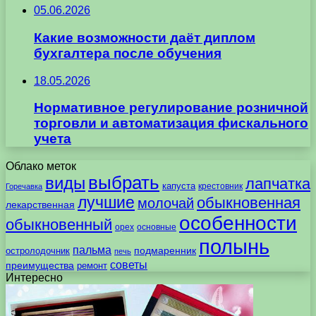
05.06.2026
Какие возможности даёт диплом
бухгалтера после обучения
18.05.2026
Нормативное регулирование розничной
торговли и автоматизация фискального
учета
Облако меток
выбрать
виды
лапчатка
капуста
крестовник
Горечавка
лучшие
обыкновенная
молочай
лекарственная
особенности
обыкновенный
орех
основные
полынь
пальма
подмаренник
остролодочник
печь
советы
преимущества
ремонт
Интересно