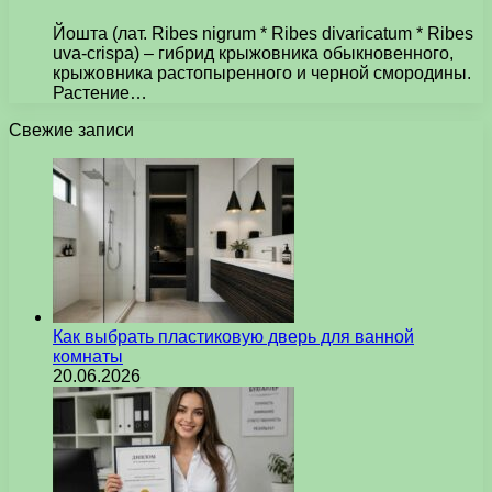
Йошта (лат. Ribes nigrum * Ribes divaricatum * Ribes
uva-crispa) – гибрид крыжовника обыкновенного,
крыжовника растопыренного и черной смородины.
Растение…
Свежие записи
Как выбрать пластиковую дверь для ванной
комнаты
20.06.2026