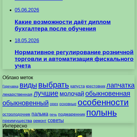
05.06.2026
Какие возможности даёт диплом
бухгалтера после обучения
18.05.2026
Нормативное регулирование розничной
торговли и автоматизация фискального
учета
Облако меток
выбрать
виды
лапчатка
капуста
крестовник
Горечавка
лучшие
обыкновенная
молочай
лекарственная
особенности
обыкновенный
орех
основные
полынь
пальма
подмаренник
остролодочник
печь
советы
преимущества
ремонт
Интересно