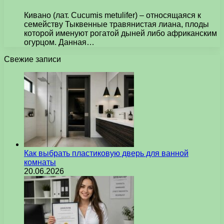
Кивано (лат. Cucumis metulifer) – относящаяся к
семейству Тыквенные травянистая лиана, плоды
которой именуют рогатой дыней либо африканским
огурцом. Данная…
Свежие записи
Как выбрать пластиковую дверь для ванной
комнаты
20.06.2026