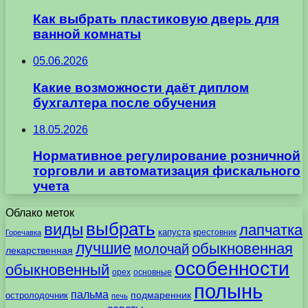
Как выбрать пластиковую дверь для
ванной комнаты
05.06.2026
Какие возможности даёт диплом
бухгалтера после обучения
18.05.2026
Нормативное регулирование розничной
торговли и автоматизация фискального
учета
Облако меток
выбрать
виды
лапчатка
капуста
крестовник
Горечавка
лучшие
обыкновенная
молочай
лекарственная
особенности
обыкновенный
орех
основные
полынь
пальма
подмаренник
остролодочник
печь