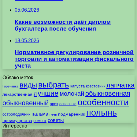
05.06.2026
Какие возможности даёт диплом
бухгалтера после обучения
18.05.2026
Нормативное регулирование розничной
торговли и автоматизация фискального
учета
Облако меток
выбрать
виды
лапчатка
капуста
крестовник
Горечавка
лучшие
обыкновенная
молочай
лекарственная
особенности
обыкновенный
орех
основные
полынь
пальма
подмаренник
остролодочник
печь
советы
преимущества
ремонт
Интересно