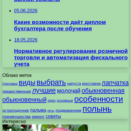
05.06.2026
Какие возможности даёт диплом
бухгалтера после обучения
18.05.2026
Нормативное регулирование розничной
торговли и автоматизация фискального
учета
Облако меток
выбрать
виды
лапчатка
капуста
крестовник
Горечавка
лучшие
обыкновенная
молочай
лекарственная
особенности
обыкновенный
орех
основные
полынь
пальма
подмаренник
остролодочник
печь
советы
преимущества
ремонт
Интересно