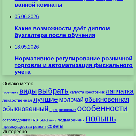
ванной комнаты
05.06.2026
Какие возможности даёт диплом
бухгалтера после обучения
18.05.2026
Нормативное регулирование розничной
торговли и автоматизация фискального
учета
Облако меток
выбрать
виды
лапчатка
капуста
крестовник
Горечавка
лучшие
обыкновенная
молочай
лекарственная
особенности
обыкновенный
орех
основные
полынь
пальма
подмаренник
остролодочник
печь
советы
преимущества
ремонт
Интересно