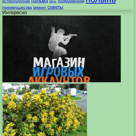
пальма
подмаренник
остролодочник
печь
советы
преимущества
ремонт
Интересно