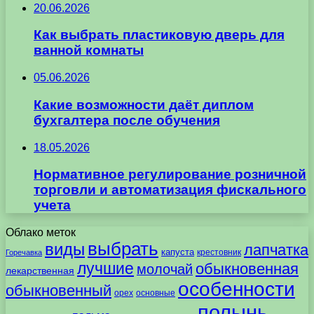
20.06.2026
Как выбрать пластиковую дверь для
ванной комнаты
05.06.2026
Какие возможности даёт диплом
бухгалтера после обучения
18.05.2026
Нормативное регулирование розничной
торговли и автоматизация фискального
учета
Облако меток
выбрать
виды
лапчатка
капуста
крестовник
Горечавка
лучшие
обыкновенная
молочай
лекарственная
особенности
обыкновенный
орех
основные
полынь