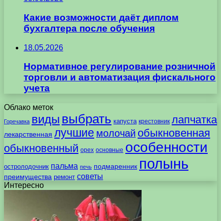
Какие возможности даёт диплом
бухгалтера после обучения
18.05.2026
Нормативное регулирование розничной
торговли и автоматизация фискального
учета
Облако меток
выбрать
виды
лапчатка
капуста
крестовник
Горечавка
лучшие
обыкновенная
молочай
лекарственная
особенности
обыкновенный
орех
основные
полынь
пальма
подмаренник
остролодочник
печь
советы
преимущества
ремонт
Интересно