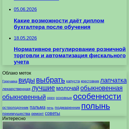
05.06.2026
Какие возможности даёт диплом
бухгалтера после обучения
18.05.2026
Нормативное регулирование розничной
торговли и автоматизация фискального
учета
Облако меток
выбрать
виды
лапчатка
капуста
крестовник
Горечавка
лучшие
обыкновенная
молочай
лекарственная
особенности
обыкновенный
орех
основные
полынь
пальма
подмаренник
остролодочник
печь
советы
преимущества
ремонт
Интересно