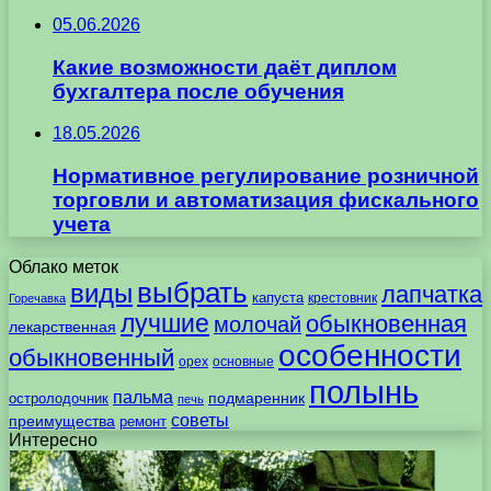
05.06.2026
Какие возможности даёт диплом
бухгалтера после обучения
18.05.2026
Нормативное регулирование розничной
торговли и автоматизация фискального
учета
Облако меток
выбрать
виды
лапчатка
капуста
крестовник
Горечавка
лучшие
обыкновенная
молочай
лекарственная
особенности
обыкновенный
орех
основные
полынь
пальма
подмаренник
остролодочник
печь
советы
преимущества
ремонт
Интересно