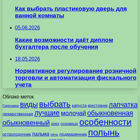
Как выбрать пластиковую дверь для
ванной комнаты
05.06.2026
Какие возможности даёт диплом
бухгалтера после обучения
18.05.2026
Нормативное регулирование розничной
торговли и автоматизация фискального
учета
Облако меток
выбрать
виды
лапчатка
капуста
крестовник
Горечавка
лучшие
обыкновенная
молочай
лекарственная
особенности
обыкновенный
орех
основные
полынь
пальма
подмаренник
остролодочник
печь