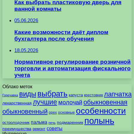
Как выбрать пластиковую дверь для
ванной комнаты
05.06.2026
Какие возможности даёт диплом
бухгалтера после обучения
18.05.2026
Нормативное регулирование розничной
торговли и автоматизация фискального
учета
Облако меток
выбрать
виды
лапчатка
капуста
крестовник
Горечавка
лучшие
обыкновенная
молочай
лекарственная
особенности
обыкновенный
орех
основные
полынь
пальма
подмаренник
остролодочник
печь
советы
преимущества
ремонт
Интересно