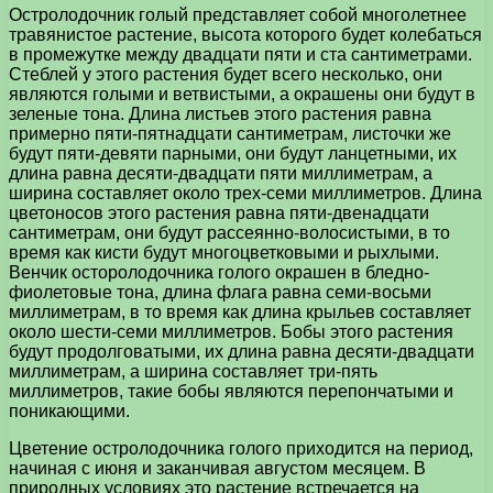
Остролодочник голый представляет собой многолетнее
травянистое растение, высота которого будет колебаться
в промежутке между двадцати пяти и ста сантиметрами.
Стеблей у этого растения будет всего несколько, они
являются голыми и ветвистыми, а окрашены они будут в
зеленые тона. Длина листьев этого растения равна
примерно пяти-пятнадцати сантиметрам, листочки же
будут пяти-девяти парными, они будут ланцетными, их
длина равна десяти-двадцати пяти миллиметрам, а
ширина составляет около трех-семи миллиметров. Длина
цветоносов этого растения равна пяти-двенадцати
сантиметрам, они будут рассеянно-волосистыми, в то
время как кисти будут многоцветковыми и рыхлыми.
Венчик осторолодочника голого окрашен в бледно-
фиолетовые тона, длина флага равна семи-восьми
миллиметрам, в то время как длина крыльев составляет
около шести-семи миллиметров. Бобы этого растения
будут продолговатыми, их длина равна десяти-двадцати
миллиметрам, а ширина составляет три-пять
миллиметров, такие бобы являются перепончатыми и
поникающими.
Цветение остролодочника голого приходится на период,
начиная с июня и заканчивая августом месяцем. В
природных условиях это растение встречается на