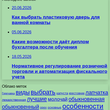
20.06.2026
Как выбрать пластиковую дверь для
ванной комнаты
05.06.2026
Какие возможности даёт диплом
бухгалтера после обучения
18.05.2026
Нормативное регулирование розничной
торговли и автоматизация фискального
учета
Облако меток
выбрать
виды
лапчатка
капуста
крестовник
Горечавка
лучшие
обыкновенная
молочай
лекарственная
особенности
обыкновенный
орех
основные