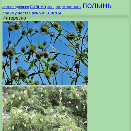
полынь
пальма
подмаренник
остролодочник
печь
советы
преимущества
ремонт
Интересно