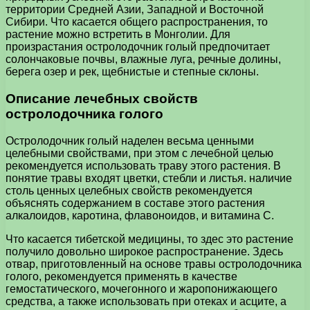
территории Средней Азии, Западной и Восточной
Сибири. Что касается общего распространения, то
растение можно встретить в Монголии. Для
произрастания остролодочник голый предпочитает
солончаковые почвы, влажные луга, речные долины,
берега озер и рек, щебнистые и степные склоны.
Описание лечебных свойств
остролодочника голого
Остролодочник голый наделен весьма ценными
целебными свойствами, при этом с лечебной целью
рекомендуется использовать траву этого растения. В
понятие травы входят цветки, стебли и листья. наличие
столь ценных целебных свойств рекомендуется
объяснять содержанием в составе этого растения
алкалоидов, каротина, флавоноидов, и витамина С.
Что касается тибетской медицины, то здес это растение
получило довольно широкое распространение. Здесь
отвар, приготовленный на основе травы остролодочника
голого, рекомендуется применять в качестве
гемостатического, мочегонного и жаропонижающего
средства, а также использовать при отеках и асците, а