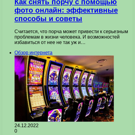
Как снять порчу с помощью
фото онлайн: эффективные
способы и советы
Считается, что порча может привести к серьезным
проблемам в жизни человека. И возможностей
избавиться от нее не так уж и…
Обзор интернета
24.12.2022
0