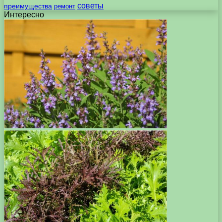
советы
преимущества
ремонт
Интересно