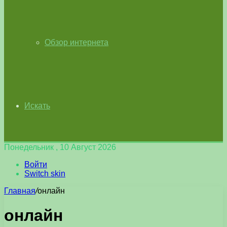
Обзор интернета
Искать
Понедельник , 10 Август 2026
Войти
Switch skin
Главная
/
онлайн
онлайн