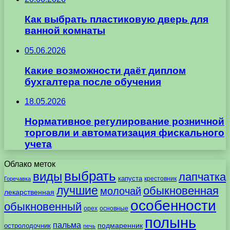
Как выбрать пластиковую дверь для
ванной комнаты
05.06.2026
Какие возможности даёт диплом
бухгалтера после обучения
18.05.2026
Нормативное регулирование розничной
торговли и автоматизация фискального
учета
Облако меток
выбрать
виды
лапчатка
капуста
крестовник
Горечавка
лучшие
обыкновенная
молочай
лекарственная
особенности
обыкновенный
орех
основные
полынь
пальма
подмаренник
остролодочник
печь