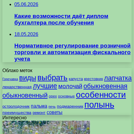
05.06.2026
Какие возможности даёт диплом
бухгалтера после обучения
18.05.2026
Нормативное регулирование розничной
торговли и автоматизация фискального
учета
Облако меток
выбрать
виды
лапчатка
капуста
крестовник
Горечавка
лучшие
обыкновенная
молочай
лекарственная
особенности
обыкновенный
орех
основные
полынь
пальма
подмаренник
остролодочник
печь
советы
преимущества
ремонт
Интересно