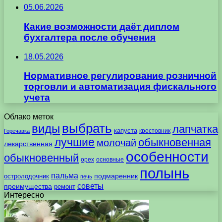
05.06.2026
Какие возможности даёт диплом
бухгалтера после обучения
18.05.2026
Нормативное регулирование розничной
торговли и автоматизация фискального
учета
Облако меток
выбрать
виды
лапчатка
капуста
крестовник
Горечавка
лучшие
обыкновенная
молочай
лекарственная
особенности
обыкновенный
орех
основные
полынь
пальма
подмаренник
остролодочник
печь
советы
преимущества
ремонт
Интересно