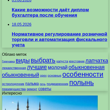
05.06.2026
Какие возможности даёт диплом
бухгалтера после обучения
18.05.2026
Нормативное регулирование розничной
торговли и автоматизация фискального
учета
Облако меток
выбрать
виды
лапчатка
капуста
крестовник
Горечавка
лучшие
обыкновенная
молочай
лекарственная
особенности
обыкновенный
орех
основные
полынь
пальма
подмаренник
остролодочник
печь
советы
преимущества
ремонт
Интересно