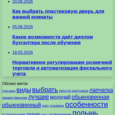
20.06.2026
Как выбрать пластиковую дверь для
ванной комнаты
05.06.2026
Какие возможности даёт диплом
бухгалтера после обучения
18.05.2026
Нормативное регулирование розничной
торговли и автоматизация фискального
учета
Облако меток
выбрать
виды
лапчатка
капуста
крестовник
Горечавка
лучшие
обыкновенная
молочай
лекарственная
особенности
обыкновенный
орех
основные
полынь
пальма
подмаренник
остролодочник
печь