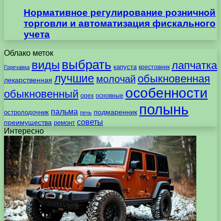
Нормативное регулирование розничной
торговли и автоматизация фискального
учета
Облако меток
выбрать
виды
лапчатка
капуста
крестовник
Горечавка
лучшие
обыкновенная
молочай
лекарственная
особенности
обыкновенный
орех
основные
полынь
пальма
подмаренник
остролодочник
печь
советы
преимущества
ремонт
Интересно