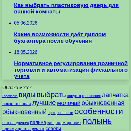
Как выбрать пластиковую дверь для
ванной комнаты
05.06.2026
Какие возможности даёт диплом
бухгалтера после обучения
18.05.2026
Нормативное регулирование розничной
торговли и автоматизация фискального
учета
Облако меток
выбрать
виды
лапчатка
капуста
крестовник
Горечавка
лучшие
обыкновенная
молочай
лекарственная
особенности
обыкновенный
орех
основные
полынь
пальма
подмаренник
остролодочник
печь
советы
преимущества
ремонт