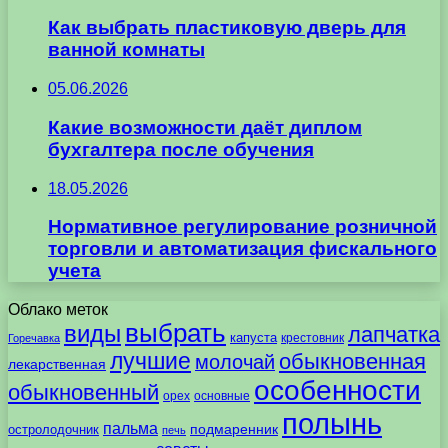
Как выбрать пластиковую дверь для
ванной комнаты
05.06.2026
Какие возможности даёт диплом
бухгалтера после обучения
18.05.2026
Нормативное регулирование розничной
торговли и автоматизация фискального
учета
Облако меток
выбрать
виды
лапчатка
капуста
крестовник
Горечавка
лучшие
обыкновенная
молочай
лекарственная
особенности
обыкновенный
орех
основные
полынь
пальма
подмаренник
остролодочник
печь