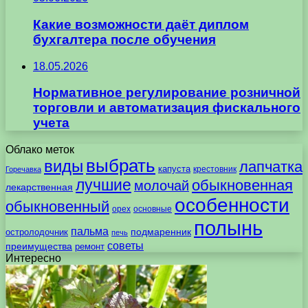
Какие возможности даёт диплом
бухгалтера после обучения
18.05.2026
Нормативное регулирование розничной
торговли и автоматизация фискального
учета
Облако меток
выбрать
виды
лапчатка
капуста
крестовник
Горечавка
лучшие
обыкновенная
молочай
лекарственная
особенности
обыкновенный
орех
основные
полынь
пальма
подмаренник
остролодочник
печь
советы
преимущества
ремонт
Интересно