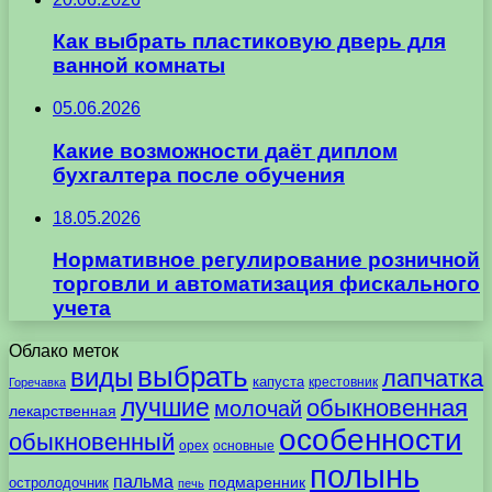
Как выбрать пластиковую дверь для
ванной комнаты
05.06.2026
Какие возможности даёт диплом
бухгалтера после обучения
18.05.2026
Нормативное регулирование розничной
торговли и автоматизация фискального
учета
Облако меток
выбрать
виды
лапчатка
капуста
крестовник
Горечавка
лучшие
обыкновенная
молочай
лекарственная
особенности
обыкновенный
орех
основные
полынь
пальма
подмаренник
остролодочник
печь